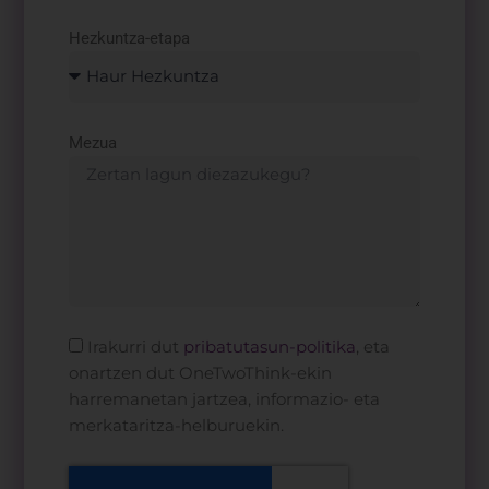
Hezkuntza-etapa
Mezua
Irakurri dut
pribatutasun-politika
, eta
onartzen dut OneTwoThink-ekin
harremanetan jartzea, informazio- eta
merkataritza-helburuekin.