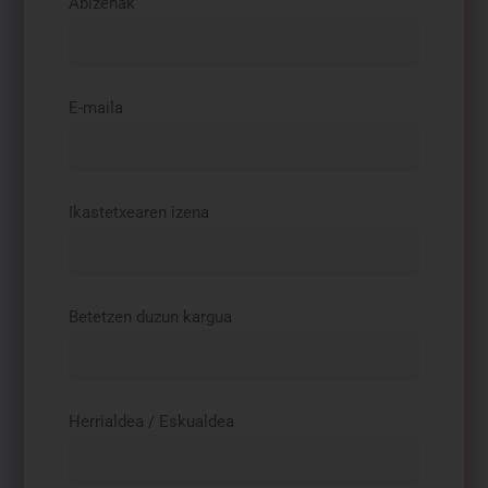
Abizenak
E-maila
Ikastetxearen izena
Betetzen duzun kargua
Herrialdea / Eskualdea