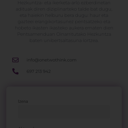
Hezkuntza- eta ikerketa-arlo ezberdinetan
adituak diren diziplinarteko talde bat dugu,
eta haiekin helburu bera dugu: haur eta
gazteei erangikortasunez pentsatzeko eta
hobeto ikasten ikasteko aukera ematen dien
Pentsamenduan Oinarritutako Hezkuntza
baten unibertsaltasuna lortzea.
info@onetwothink.com
697 213 942
Izena