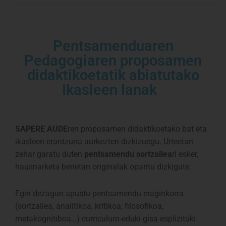
Pentsamenduaren
Pedagogiaren proposamen
didaktikoetatik abiatutako
Ikasleen lanak
SAPERE AUDE
ren proposamen didaktikoetako bat eta
ikasleen erantzuna aurkezten dizkizuegu. Urteetan
zehar garatu duten
pentsamendu sortzailea
ri esker,
hausnarketa benetan originalak oparitu dizkigute.
Egin dezagun apustu pentsamendu eraginkorra
(sortzailea, analitikoa, kritikoa, filosofikoa,
metakognitiboa…) curriculum-eduki gisa esplizituki