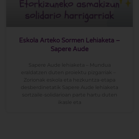
Eskola Arteko Sormen Lehiaketa –
Sapere Aude
Sapere Aude lehiaketa – Mundua
eraldatzen duten proiektu pizgarriak –
Zorionak eskola eta hezkuntza-etapa
desberdinetatik Sapere Aude lehiaketa
sortzaile-solidarioan parte hartu duten
ikasle eta