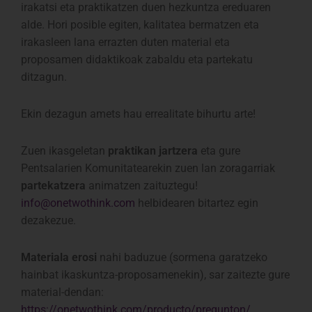
irakatsi eta praktikatzen duen hezkuntza ereduaren
alde. Hori posible egiten, kalitatea bermatzen eta
irakasleen lana errazten duten material eta
proposamen didaktikoak zabaldu eta partekatu
ditzagun.
Ekin dezagun amets hau errealitate bihurtu arte!
Zuen ikasgeletan
praktikan jartzera
eta gure
Pentsalarien Komunitatearekin zuen lan zoragarriak
partekatzera
animatzen zaituztegu!
info@onetwothink.com
helbidearen bitartez egin
dezakezue.
Materiala erosi
nahi baduzue (sormena garatzeko
hainbat ikaskuntza-proposamenekin), sar zaitezte gure
material-dendan:
https://onetwothink.com/producto/pregunton/