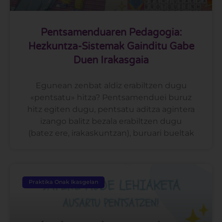
Pentsamenduaren Pedagogia:
Hezkuntza-Sistemak Gainditu Gabe
Duen Irakasgaia
Egunean zenbat aldiz erabiltzen dugu
«pentsatu» hitza? Pentsamenduei buruz
hitz egiten dugu, pentsatu aditza agintera
izango balitz bezala erabiltzen dugu
(batez ere, irakaskuntzan), buruari bueltak
Praktika Onak Ikasgelan