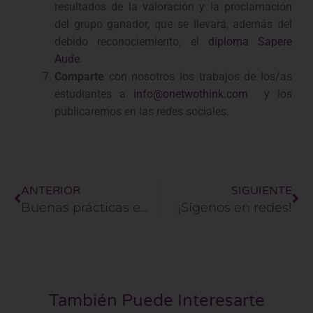
resultados de la valoración y la proclamación
del grupo ganador, que se llevará, además del
debido reconociemiento, el
diploma Sapere
Aude
.
Comparte
con nosotros los trabajos de los/as
estudiantes a
info@onetwothink.com
y los
publicaremos en las redes sociales.
Ant
Si
ANTERIOR
SIGUIENTE
Buenas prácticas en el aula – Curiosidad e indagación
¡Sígenos en redes!
También Puede Interesarte