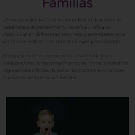
Familias
¿Cómo pueden las familias contribuir al desarrollo de
habilidades de pensamiento de niños y niñas en
Existen diferentes recursos y actividades que
casa?
podemos realizar con nuestros hijos para lograrlo.
En esta sección el equipo de OneTwoThink y sus
colaboradores os irán proponiendo de forma sistemática
algunas ideas fáciles de poner en práctica en cualquier
momento de interacción familiar.