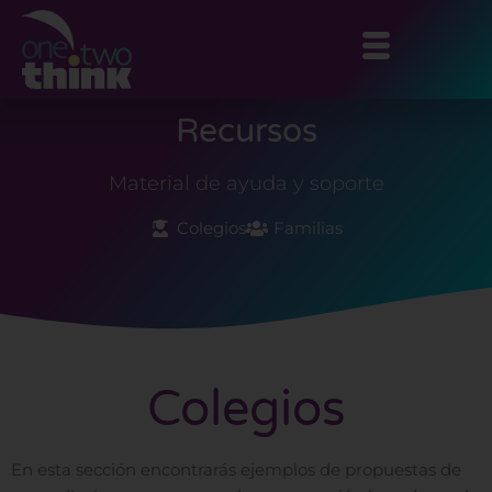
Ir
al
contenido
Recursos
Material de ayuda y soporte
Colegios
Familias
Colegios
En esta sección encontrarás ejemplos de propuestas de