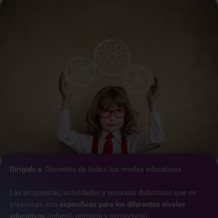
Dirigido a
:
Docentes de todos los niveles educativos.
Las propuestas, actividades y recursos didácticos que se
presentan, son
específicas para los diferentes niveles
educativos
(infantil, primaria y secundaria).