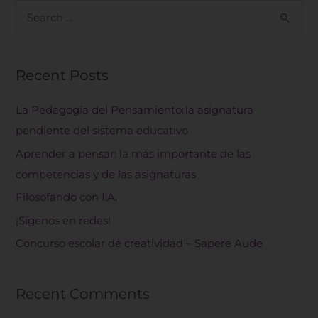
B
u
s
Recent Posts
c
a
La Pedagogía del Pensamiento: la asignatura
r
pendiente del sistema educativo
p
Aprender a pensar: la más importante de las
o
competencias y de las asignaturas
r
Filosofando con I.A.
:
¡Sígenos en redes!
Concurso escolar de creatividad – Sapere Aude
Recent Comments