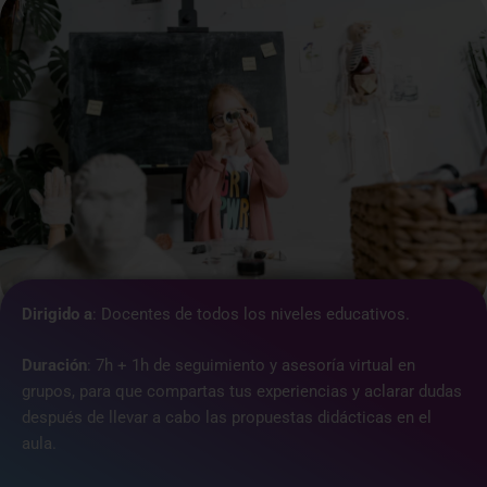
Dirigido a
:
Docentes de todos los niveles educativos.
Duración
: 7h
+ 1h de seguimiento y asesoría virtual en
grupos, para que compartas tus experiencias y aclarar dudas
después de llevar a cabo las propuestas didácticas en el
aula.